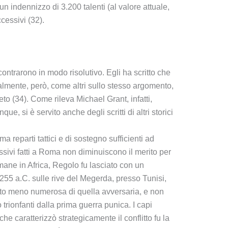
 indennizzo di 3.200 talenti (al valore attuale,
ccessivi (32).
scontrarono in modo risolutivo. Egli ha scritto che
almente, però, come altri sullo stesso argomento,
eto (34). Come rileva Michael Grant, infatti,
 si è servito anche degli scritti di altri storici
 reparti tattici e di sostegno sufficienti ad
essivi fatti a Roma non diminuiscono il merito per
omane in Africa, Regolo fu lasciato con un
 255 a.C. sulle rive del Megerda, presso Tunisi,
olto meno numerosa di quella avversaria, e non
rionfanti dalla prima guerra punica. I capi
che caratterizzò strategicamente il conflitto fu la