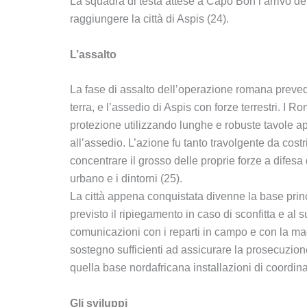
La squadra di testa attese a Capo Bon l’arrivo del 
raggiungere la città di Aspis (24).
L’assalto
La fase di assalto dell’operazione romana prevede
terra, e l’assedio di Aspis con forze terrestri. I
protezione utilizzando lunghe e robuste tavole app
all’assedio. L’azione fu tanto travolgente da cost
concentrare il grosso delle proprie forze a difesa
urbano e i dintorni (25).
La città appena conquistata divenne la base prin
previsto il ripiegamento in caso di sconfitta e al 
comunicazioni con i reparti in campo e con la madre
sostegno sufficienti ad assicurare la prosecuzione
quella base nordafricana installazioni di coordi
Gli sviluppi