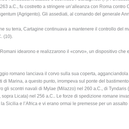
l 263 a.C., fu costretto a stringere un’alleanza con Roma contro
rigentum (Agrigento). Gli assediati, al comando del generale An
ane su terra, Cartagine continuava a mantenere il controllo del m
. (10).
, i Romani idearono e realizzarono il «corvo», un dispositivo c
gio romano lanciava il corvo sulla sua coperta, agganciandola 
ti di Marina, a questo punto, irrompeva sul ponte del bastiment
o gli scontri navali di Mylae (Milazzo) nel 260 a.C., di Tyndaris 
opra Licata) nel 256 a.C.. Le forze di spedizione romane invas
 la Sicilia e l’Africa e vi erano ormai le premesse per un assalto