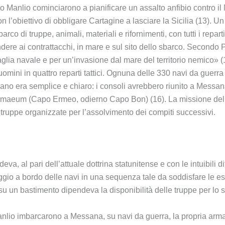
o Manlio cominciarono a pianificare un assalto anfibio contro il
n l’obiettivo di obbligare Cartagine a lasciare la Sicilia (13). 
rco di truppe, animali, materiali e rifornimenti, con tutti i repa
ndere ai contrattacchi, in mare e sul sito dello sbarco. Secondo 
aglia navale e per un’invasione dal mare del territorio nemico» (
 uomini in quattro reparti tattici. Ognuna delle 330 navi da guer
piano era semplice e chiaro: i consoli avrebbero riunito a Messan
 Hermaeum (Capo Ermeo, odierno Capo Bon) (16). La missione dell
 truppe organizzate per l’assolvimento dei compiti successivi.
a, al pari dell’attuale dottrina statunitense e con le intuibili di
aggio a bordo delle navi in una sequenza tale da soddisfare le e
su un bastimento dipendeva la disponibilità delle truppe per lo sba
Manlio imbarcarono a Messana, su navi da guerra, la propria arm