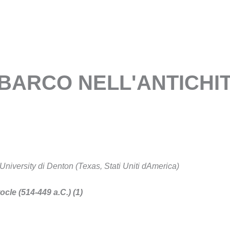
ORGANIZZAZIONE
SALA OPERATIVA
BAC
BARCO NELL'ANTICHI
niversity di Denton (Texas, Stati Uniti dAmerica)
cle (514-449 a.C.) (1)