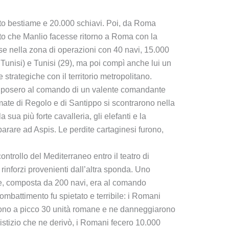
olto bestiame e 20.000 schiavi. Poi, da Roma
osto che Manlio facesse ritorno a Roma con la
mase nella zona di operazioni con 40 navi, 15.000
i Tunisi) e Tunisi (29), ma poi compì anche lui un
 strategiche con il territorio metropolitano.
la posero al comando di un valente comandante
rmate di Regolo e di Santippo si scontrarono nella
ua più forte cavalleria, gli elefanti e la
arare ad Aspis. Le perdite cartaginesi furono,
ontrollo del Mediterraneo entro il teatro di
 rinforzi provenienti dall’altra sponda. Uno
ese, composta da 200 navi, era al comando
ombattimento fu spietato e terribile: i Romani
arono a picco 30 unità romane e ne danneggiarono
istizio che ne derivò, i Romani fecero 10.000