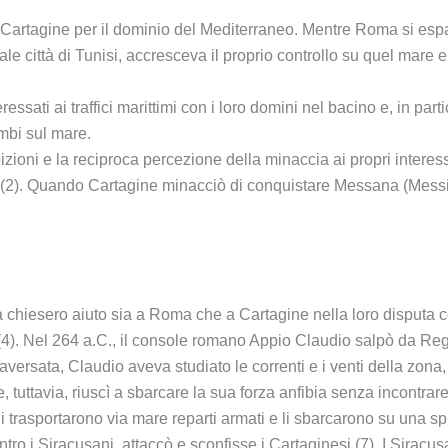
artagine per il dominio del Mediterraneo. Mentre Roma si espand
le città di Tunisi, accresceva il proprio controllo su quel mare e
ressati ai traffici marittimi con i loro domini nel bacino e, in pa
ambi sul mare.
ioni e la reciproca percezione della minaccia ai propri interessi
ze (2). Quando Cartagine minacciò di conquistare Messana (Mess
 chiesero aiuto sia a Roma che a Cartagine nella loro disputa 
 (4). Nel 264 a.C., il console romano Appio Claudio salpò da Re
traversata, Claudio aveva studiato le correnti e i venti della zona
, tuttavia, riuscì a sbarcare la sua forza anfibia senza incontrar
 trasportarono via mare reparti armati e li sbarcarono su una sp
 i Siracusani, attaccò e sconfisse i Cartaginesi (7). I Siracusa