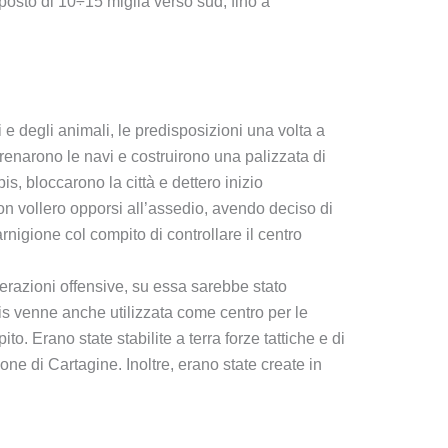
 spostò di 10÷15 miglia verso sud, fino a
e degli animali, le predisposizioni una volta a
arenarono le navi e costruirono una palizzata di
s, bloccarono la città e dettero inizio
 non vollero opporsi all’assedio, avendo deciso di
rnigione col compito di controllare il centro
erazioni offensive, su essa sarebbe stato
spis venne anche utilizzata come centro per le
o. Erano state stabilite a terra forze tattiche e di
one di Cartagine. Inoltre, erano state create in