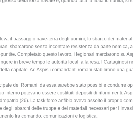
grosso della forza navale e, quando tutta la flotta fu riunita, si
va il passaggio nave-terra degli uomini, lo sbarco dei materiali 
 Romani sbarcarono senza incontrare resistenza da parte nemica, 
untite. Completato questo lavoro, i legionari marciarono su Aspi
ringere in breve tempo le autorità locali alla resa. I Cartaginesi
 della capitale. Ad Aspis i comandanti romani stabilirono una gua
cipale dei Romani: da essa sarebbe stato possibile condurre op
suo interno potevano essere costituiti depositi di rifornimenti. A
patria (26). La task force anfibia aveva assolto il proprio compit
 degli sbarchi delle truppe e dei materiali necessari per l’invasi
namento fra comando, comunicazioni e logistica.