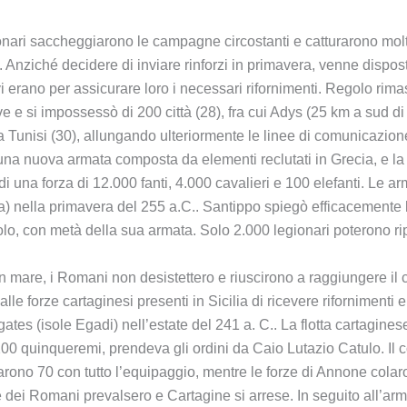
egionari saccheggiarono le campagne circostanti e catturarono m
e. Anziché decidere di inviare rinforzi in primavera, venne disp
 vi erano per assicurare loro i necessari rifornimenti. Regolo ri
sive e si impossessò di 200 città (28), fra cui Adys (25 km a sud d
e a Tunisi (30), allungando ulteriormente le linee di comunicazione
 una nuova armata composta da elementi reclutati in Grecia, e 
i una forza di 12.000 fanti, 4.000 cavalieri e 100 elefanti. Le a
nella primavera del 255 a.C.. Santippo spiegò efficacemente la s
lo, con metà della sua armata. Solo 2.000 legionari poterono rip
in mare, i Romani non desistettero e riuscirono a raggiungere il c
e forze cartaginesi presenti in Sicilia di ricevere rifornimenti e
tes (isole Egadi) nell’estate del 241 a. C.. La flotta cartagin
00 quinqueremi, prendeva gli ordini da Caio Lutazio Catulo. Il c
arono 70 con tutto l’equipaggio, mentre le forze di Annone col
dei Romani prevalsero e Cartagine si arrese. In seguito all’arm