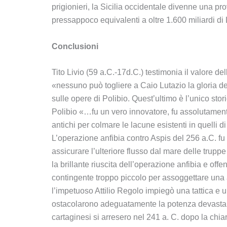
prigionieri, la Sicilia occidentale divenne una p
pressappoco equivalenti a oltre 1.600 miliardi di Li
Conclusioni
Tito Livio (59 a.C.-17d.C.) testimonia il valore de
«nessuno può togliere a Caio Lutazio la gloria de
sulle opere di Polibio. Quest’ultimo è l’unico sto
Polibio «…fu un vero innovatore, fu assolutamente 
antichi per colmare le lacune esistenti in quelli di
L’operazione anfibia contro Aspis del 256 a.C. fu u
assicurare l’ulteriore flusso dal mare delle truppe
la brillante riuscita dell’operazione anfibia e of
contingente troppo piccolo per assoggettare una a 
l’impetuoso Attilio Regolo impiegò una tattica e
ostacolarono adeguatamente la potenza devastante 
cartaginesi si arresero nel 241 a. C. dopo la chiara