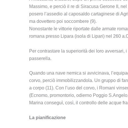
Massimo, e perciò il re di Siracusa Gerone II, ne
posero l’assedio al caposaldo cartaginese di Ag
ma dovettero poi soccombere (9).
Nonostante le vittorie riportate dalle armate rom
romana presso Lipara (isola di Lipari) nel 260 a.C
Per contrastare la superiorità dei loro avversari
passerella.
Quando una nave nemica si avvicinava, l’equipag
corvo, perciò immobilizzandola. Un gruppo di fan
a corpo (11). Con l’uso del corvo, i Romani vinser
(Ecnomo, promontorio, odierno Poggio S.Angelo, s
Marina conseguì, così, il controllo delle acque fra
La pianificazione