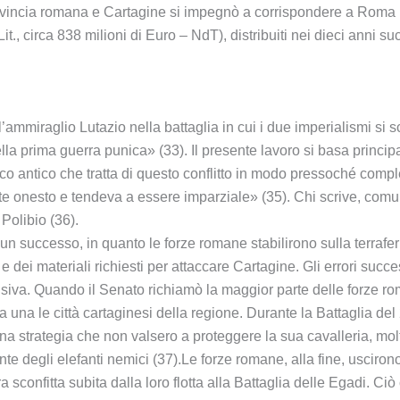
rovincia romana e Cartagine si impegnò a corrispondere a Roma un
t., circa 838 milioni di Euro – NdT), distribuiti nei dieci anni su
ll’ammiraglio Lutazio nella battaglia in cui i due imperialismi si 
lla prima guerra punica» (33). Il presente lavoro si basa princip
rico antico che tratta di questo conflitto in modo pressoché compl
onesto e tendeva a essere imparziale» (35). Chi scrive, comunque,
 Polibio (36).
n successo, in quanto le forze romane stabilirono sulla terraferma
 e dei materiali richiesti per attaccare Cartagine. Gli errori succ
fensiva. Quando il Senato richiamò la maggior parte delle forze r
una le città cartaginesi della regione. Durante la Battaglia del
 una strategia che non valsero a proteggere la sua cavalleria, m
degli elefanti nemici (37).Le forze romane, alla fine, uscirono t
 sconfitta subita dalla loro flotta alla Battaglia delle Egadi. Ciò 