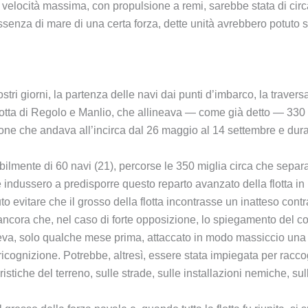
locità massima, con propulsione a remi, sarebbe stata di circa 
ssenza di mare di una certa forza, dette unità avrebbero potuto sv
ri giorni, la partenza delle navi dai punti d’imbarco, la traversa
flotta di Regolo e Manlio, che allineava — come già detto — 330
gione che andava all’incirca dal 26 maggio al 14 settembre e du
bilmente di 60 navi (21), percorse le 350 miglia circa che se
 che indussero a predisporre questo reparto avanzato della flotta 
o evitare che il grosso della flotta incontrasse un inatteso co
ancora che, nel caso di forte opposizione, lo spiegamento del c
, solo qualche mese prima, attaccato in modo massiccio una f
cognizione. Potrebbe, altresì, essere stata impiegata per raccogl
ristiche del terreno, sulle strade, sulle installazioni nemiche, s