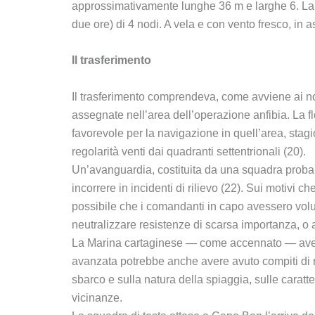
approssimativamente lunghe 36 m e larghe 6. La ve
due ore) di 4 nodi. A vela e con vento fresco, in a
Il trasferimento
Il trasferimento comprendeva, come avviene ai nost
assegnate nell’area dell’operazione anfibia. La 
favorevole per la navigazione in quell’area, sta
regolarità venti dai quadranti settentrionali (20).
Un’avanguardia, costituita da una squadra proba
incorrere in incidenti di rilievo (22). Sui motivi
possibile che i comandanti in capo avessero volut
neutralizzare resistenze di scarsa importanza, o 
La Marina cartaginese — come accennato — aveva
avanzata potrebbe anche avere avuto compiti di ri
sbarco e sulla natura della spiaggia, sulle caratte
vicinanze.