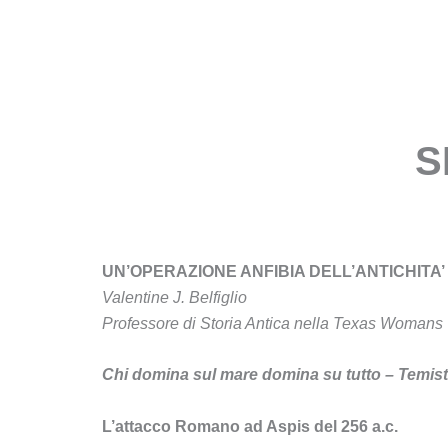
Vai
al
INFO
STORIA
contenuto
S
UN’OPERAZIONE ANFIBIA DELL’ANTICHITA’
Valentine J. Belfiglio
Professore di Storia Antica nella Texas Womans U
Chi domina sul mare domina su tutto – Temisto
L’attacco Romano ad Aspis del 256 a.c.