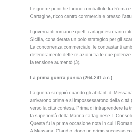
Le guerre puniche furono combattute fra Roma e C
Cartagine, ricco centro commerciale presso l’attua
I governanti romani e quelli cartaginesi erano inte
Sicilia, considerata un polo strategico per gli sc
La concorrenza commerciale, le contrastanti ambiz
deterioramento delle relazioni fra le due poten
la tensione aumentò (3).
La prima guerra punica (264-241 a.c.)
La guerra scoppiò quando gli abitanti di Messana
arrivarono prima e si impossessarono della città
verso la città contesa. Prima di intraprendere la 
la superiorità della Marina cartaginese. Il Console
Questa fu la prima occasione nota in cui i Romani
A Messana, Claudio, dopo un primo successo contro