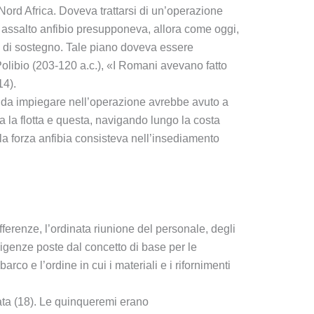
 Nord Africa. Doveva trattarsi di un’operazione
Un assalto anfibio presupponeva, allora come oggi,
rti di sostegno. Tale piano doveva essere
Polibio (203-120 a.c.), «I Romani avevano fatto
14).
ra da impiegare nell’operazione avrebbe avuto a
a la flotta e questa, navigando lungo la costa
a forza anfibia consisteva nell’insediamento
fferenze, l’ordinata riunione del personale, degli
sigenze poste dal concetto di base per le
rco e l’ordine in cui i materiali e i rifornimenti
ata (18). Le quinqueremi erano