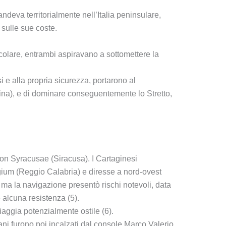
eva territorialmente nell’Italia peninsulare,
 sulle sue coste.
rticolare, entrambi aspiravano a sottomettere la
 e alla propria sicurezza, portarono al
ina), e di dominare conseguentemente lo Stretto,
con Syracusae (Siracusa). I Cartaginesi
gium (Reggio Calabria) e diresse a nord-ovest
, ma la navigazione presentò rischi notevoli, data
e alcuna resistenza (5).
iaggia potenzialmente ostile (6).
ni furono poi incalzati dal console Marco Valerio