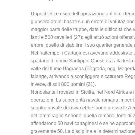
Dopo il felice esito dell’operazione anfibia, i l
giunsero ordini basati su un errore di valutazion
maggior parte delle truppe, date le difficoltà che
fanti e 500 cavalieri (27); egli attuò azioni offen
errore, quello di stabilire il suo quartier general
Nel frattempo, i Cartaginesi avevano addestrato
spartano di nome Santippo. Questi era alla testa d
valle del fiume Bagradas (Bàgrada, oggi Megerda) 
falange, arrivando a sconfiggere e catturare Rego
invece, di soli 800 uomini (31).
Nonostante i rovesci in Sicilia, nel Nord Africa e 
operazioni. La superiorità navale romana impedì all
scontro navale decisivo ebbe luogo presso le Aega
dell’ammiraglio Annone; quella romana, forte di 2
affondarono 50 navi cartaginesi e se ne appropri
gravemente 50. La disciplina e la determinazione 