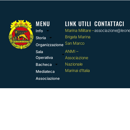
MENU
LINK UTILI
CONTATTACI
Marina Militare –
associazione@leon
Info
Brigata Marina
Storia
San Marco
Organizzazione
ANMI –
Sala
Operativa
Associazione
Nazionale
Bacheca
Marinai d’Italia
Mediateca
Associazione