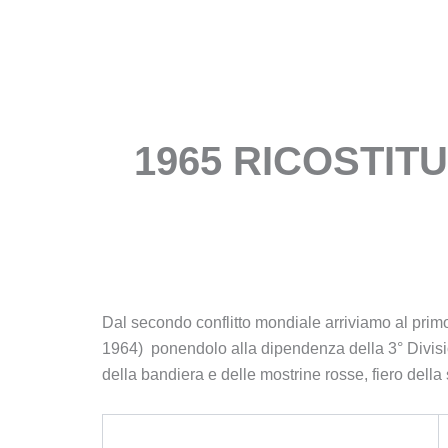
Vai
al
INFO
STORIA
contenuto
1965 RICOSTIT
Dal secondo conflitto mondiale arriviamo al primo
1964) ponendolo alla dipendenza della 3° Divisi
della bandiera e delle mostrine rosse, fiero della