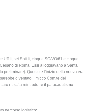
re Uff.li, sei Sott.li, cinque SC/VO/61 e cinque
 di Cesano di Roma. Essi alloggiavano a Santa
o preliminare). Questo è l’inizio della nuova era
 sarebbe diventato il mitico Com.te del
taro riuscì a reintrodurre il paracadutismo
o percorso logistico: