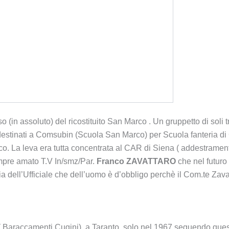
o (in assoluto) del ricostituito San Marco . Un gruppetto di soli t
rono destinati a Comsubin (Scuola San Marco) per Scuola fanteria
co. La leva era tutta concentrata al CAR di Siena ( addestrament
empre amato T.V In/smz/Par.
Franco ZAVATTARO
che nel futuro
a dell’Ufficiale che dell’uomo è d’obbligo perchè il Com.te Zavat
 Baraccamenti Cugini), a Taranto, solo nel 1967 seguendo quest