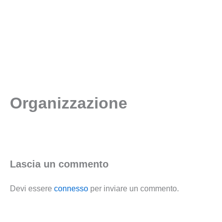
Vai
al
INFO
STORIA
contenuto
Organizzazione
Lascia un commento
Devi essere
connesso
per inviare un commento.