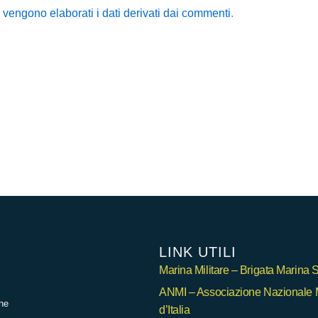
vengono elaborati i dati derivati dai commenti
.
LINK UTILI
Marina Militare – Brigata Marina
ANMI – Associazione Nazionale 
ne
d’Italia