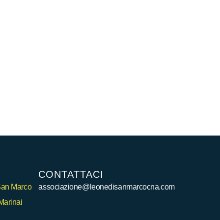
CONTATTACI
 San Marco
associazione@leonedisanmarcocna.com
Marinai